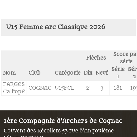
U15 Femme Arc Classique 2026
Score pa
Flèches
série
Série
Sér
Nom
Club
Catégorie
Dix
Neuf
1
2
FARGES
COGNAC
U15FCL
2'
3
181
19
CalliopÉ
1ère Compagnie d'Archers de Cognac
Couvent des Récollets 53 rue d'Angoulême